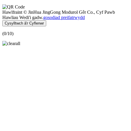
Hawlfraint © JinHua JingGong Modurol Gêr Co., Cyf Pawb
Hawliau Wedi'i gadw.
gosodiad preifatrwydd
Cysylltwch â'r Cyflenwr
(
0
/10)