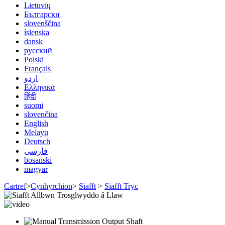
Lietuvių
Български
slovenščina
íslenska
dansk
русский
Polski
Français
اردو
Ελληνικά
हिंदी
suomi
slovenčina
English
Melayu
Deutsch
فارسی
bosanski
magyar
Cartref
>
Cynhyrchion
>
Siafft
>
Siafft Tryc