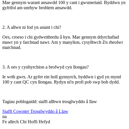
Mae gennym warant ansawdd 100 y cant i gwsmeriaid. Byddwn yn
gyfrifol am unrhyw broblem ansawdd.
2. A allwn ni fod yn asiant i chi?
Oes, croeso i chi gydweithredu â hyn. Mae gennym ddyrchafiad
mawr yn y farchnad nawr. Am y manylion, cysylltwch â'n rheolwr
marchnad.
3. A oes y cynhyrchion a brofwyd cyn llongau?
Ie wrth gwrs. Ar gyfer ein holl gynnyrch, byddwn i gyd yn mynd
100 y cant QC cyn llongau. Rydyn ni'n profi pob swp bob dydd.
Tagiau poblogaidd: siafft allbwn trosglwyddo â llaw
Siafft Cownter Trosglwyddo â Llaw
na
Fe allech Chi Hoffi Hefyd