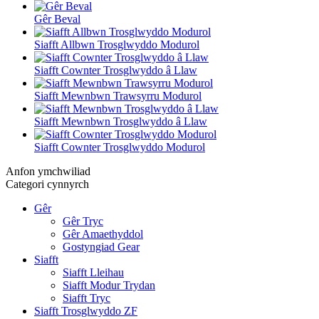
Gêr Beval
Siafft Allbwn Trosglwyddo Modurol
Siafft Cownter Trosglwyddo â Llaw
Siafft Mewnbwn Trawsyrru Modurol
Siafft Mewnbwn Trosglwyddo â Llaw
Siafft Cownter Trosglwyddo Modurol
Anfon ymchwiliad
Categori cynnyrch
Gêr
Gêr Tryc
Gêr Amaethyddol
Gostyngiad Gear
Siafft
Siafft Lleihau
Siafft Modur Trydan
Siafft Tryc
Siafft Trosglwyddo ZF