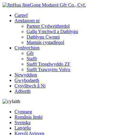
Cartref
Amdanom ni
Partner Cydweithredol
Gallu Ymchwil a Datblygu
Datblygu Cwmni
Mantais cystadleuol
Cynhyrchion
Gêr
Siafft
Siafft Trosglwyddo ZF
Siafft Trawsyrru Volvo
Newyddion
Gwybodaeth
Cysylltwch â Ni
Adborth
Iaith
Cymraeg
România limbi
Svenska
Latviešu
Kreyòl Ayisyen