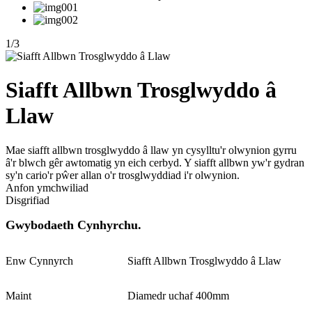
1
/
3
Siafft Allbwn Trosglwyddo â
Llaw
Mae siafft allbwn trosglwyddo â llaw yn cysylltu'r olwynion gyrru
â'r blwch gêr awtomatig yn eich cerbyd. Y siafft allbwn yw'r gydran
sy'n cario'r pŵer allan o'r trosglwyddiad i'r olwynion.
Anfon ymchwiliad
Disgrifiad
Gwybodaeth Cynhyrchu.
Enw Cynnyrch
Siafft Allbwn Trosglwyddo â Llaw
Maint
Diamedr uchaf 400mm