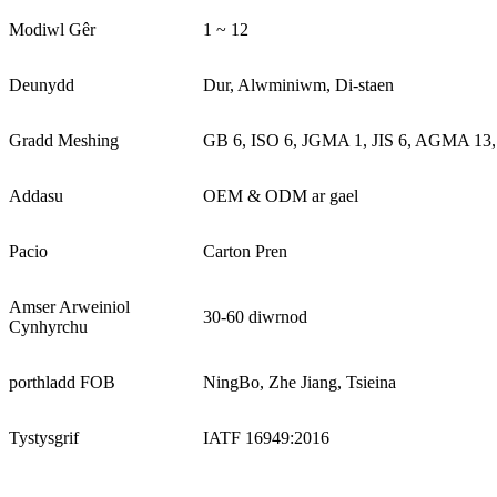
Modiwl Gêr
1 ~ 12
Deunydd
Dur, Alwminiwm, Di-staen
Gradd Meshing
GB 6, ISO 6, JGMA 1, JIS 6, AGMA 1
Addasu
OEM & ODM ar gael
Pacio
Carton Pren
Amser Arweiniol
30-60 diwrnod
Cynhyrchu
porthladd FOB
NingBo, Zhe Jiang, Tsieina
Tystysgrif
IATF 16949:2016