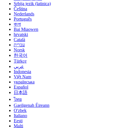
Srbija jezik (latinica)
Čeština
Nederlands
Português
বাংলা
Bai Miaowen
hrvatski
Català
עברית
Norsk
한국어
Türkçe
عربي
Indonesia
Việt Nam
українська
Español
日本語
ไทย
Gaeilgenah Éireann
O'zbek
Italiano
Eesti
Malti