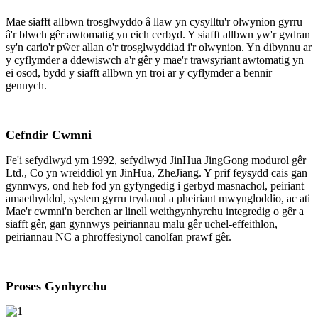
Mae siafft allbwn trosglwyddo â llaw yn cysylltu'r olwynion gyrru
â'r blwch gêr awtomatig yn eich cerbyd. Y siafft allbwn yw'r gydran
sy'n cario'r pŵer allan o'r trosglwyddiad i'r olwynion. Yn dibynnu ar
y cyflymder a ddewiswch a'r gêr y mae'r trawsyriant awtomatig yn
ei osod, bydd y siafft allbwn yn troi ar y cyflymder a bennir
gennych.
Cefndir Cwmni
Fe'i sefydlwyd ym 1992, sefydlwyd JinHua JingGong modurol gêr
Ltd., Co yn wreiddiol yn JinHua, ZheJiang. Y prif feysydd cais gan
gynnwys, ond heb fod yn gyfyngedig i gerbyd masnachol, peiriant
amaethyddol, system gyrru trydanol a pheiriant mwyngloddio, ac ati
Mae'r cwmni'n berchen ar linell weithgynhyrchu integredig o gêr a
siafft gêr, gan gynnwys peiriannau malu gêr uchel-effeithlon,
peiriannau NC a phroffesiynol canolfan prawf gêr.
Proses Gynhyrchu