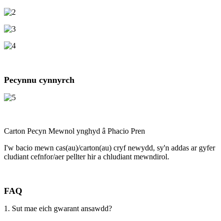
Pecynnu cynnyrch
Carton Pecyn Mewnol ynghyd â Phacio Pren
I'w bacio mewn cas(au)/carton(au) cryf newydd, sy'n addas ar gyfer
cludiant cefnfor/aer pellter hir a chludiant mewndirol.
FAQ
1. Sut mae eich gwarant ansawdd?