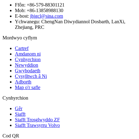
Ffôn: +86-579-88301121
Mob: +86-13858988130
E-bost:
jhjgcl@sina.com
Ychwanegu: ChengNan Diwydiannol Dosbarth, LanXi,
Zhejiang, PRC
Mordwyo cyflym
Cartref
Amdanom ni
Cynhyrchion
Newyddion
Gwybodaeth
Cysylltwch â Ni
Adborth
Map o'r safle
Cynhyrchion
Gêr
Siafft
Siafft Trosglwyddo ZF
Siafft Trawsyrru Volvo
Cod QR