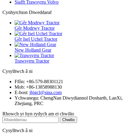
Siafft Trawsyrru Volvo
Cynhyrchion Diweddaraf
Gêr Modrwy Tractor
Gêr Isel Uchel Tractor
New Holland Gear
Trawsyrru Tractor
Cysylltwch â ni
Ffôn: +86-579-88301121
Mob: +86-13858988130
E-bost:
jhjgcl@sina.com
Ychwanegu: ChengNan Diwydiannol Dosbarth, LanXi,
Zhejiang, PRC
Rhowch yr hyn rydych am ei chwilio
Cysylltwch â ni